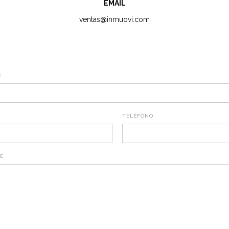
EMAIL
ventas@inmuovi.com
E
TELÉFONO
E