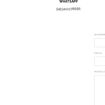
WHATSAPP
5493412278686
NOMBR
EMAIL
MENSAJ