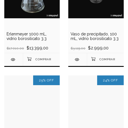
Erlenmeyer 1000 mL,
Vaso de precipitado, 100
vidrio borosilicato 3.3
mL, vidrio borosilicato 3.3
$13.399,00
$2.999,00
$17.010,00
$3.119,00
25
%
OFF
24
%
OFF