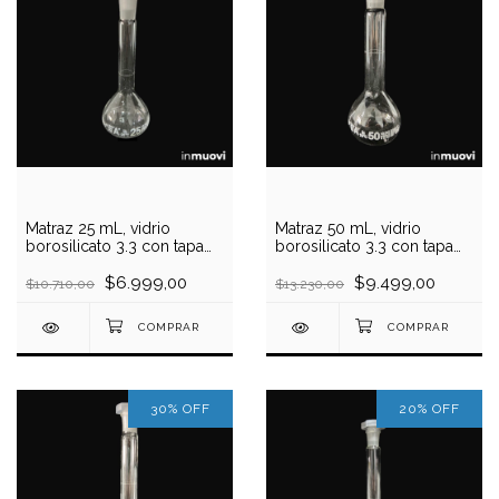
Matraz 25 mL, vidrio
Matraz 50 mL, vidrio
borosilicato 3.3 con tapa
borosilicato 3.3 con tapa
plástica
plástica
$6.999,00
$9.499,00
$10.710,00
$13.230,00
30
%
OFF
20
%
OFF