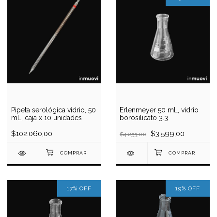
Pipeta serológica vidrio, 50
Erlenmeyer 50 mL, vidrio
mL, caja x 10 unidades
borosilicato 3.3
$102.060,00
$3.599,00
$4.253,00
17
%
OFF
19
%
OFF