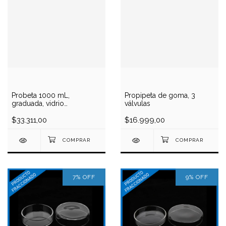
Probeta 1000 mL,
Propipeta de goma, 3
graduada, vidrio
válvulas
borosilicato 3.3
$33.311,00
$16.999,00
7
%
OFF
9
%
OFF