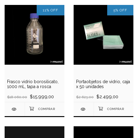
11
%
OFF
5
%
OFF
Frasco vidrio borosilicato,
Portaobjetos de vidrio, caja
1000 mL, tapa a rosca
x 50 unidades
$15.999,00
$2.499,00
$18.060,00
$2.625,00