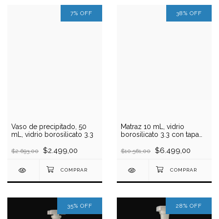
7
%
OFF
38
%
OFF
Vaso de precipitado, 50
Matraz 10 mL, vidrio
mL, vidrio borosilicato 3.3
borosilicato 3.3 con tapa
plástica
$2.499,00
$6.499,00
$2.693,00
$10.561,00
35
%
OFF
28
%
OFF