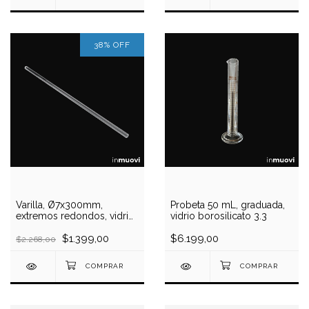
38
%
OFF
Varilla, Ø7x300mm,
Probeta 50 mL, graduada,
extremos redondos, vidrio
vidrio borosilicato 3.3
borosilicato 3.3
$1.399,00
$6.199,00
$2.268,00