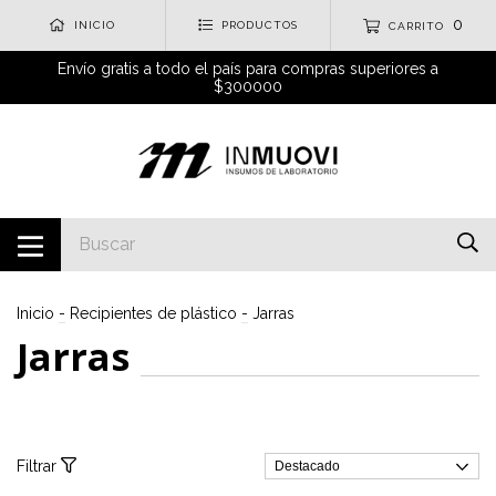
0
INICIO
PRODUCTOS
CARRITO
Envío gratis a todo el país para compras superiores a
$300000
Inicio
-
Recipientes de plástico
-
Jarras
Jarras
Filtrar