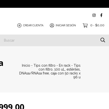
0
$0,00
CREAR CUENTA
INICIAR SESIÓN
-
a
Inicio
-
Tips con filtro
-
En rack
-
Tips
con filtro, 100 uL, estériles,
DNAsa/RNAsa free, caja con 50 racks x
96 u
999,00