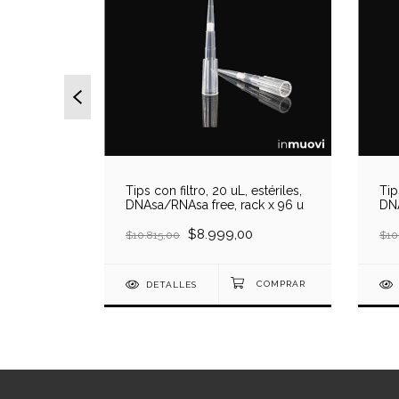
cortos,
Tips con filtro, 20 uL, estériles,
Tip
a free,
DNAsa/RNAsa free, rack x 96 u
DNA
 u
,00
$8.999,00
$10.815,00
$10
DETALLES