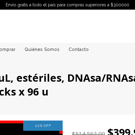
Envío gratis a todo el país para compras superiores a $300000
omprar
Quiénes Somos
Contacto
0 uL, estériles, DNAsa/RNAs
cks x 96 u
22
%
OFF
$399.
$514.563,00