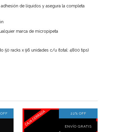
la adhesión de líquidos y asegura la completa
ón
 cualquier marca de micropipeta
o 50 racks x 96 unidades c/u (total: 4800 tips)
%
OFF
22
%
OFF
ENVÍO GRATIS