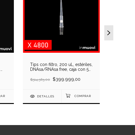
Tips con filtro, 200 uL, estériles,
Tips con f
,
DNAsa/RNAsa free, caja con 50
estériles
racks x 96 u
rack x 96
$399.999,00
$514.563,00
$10.815,00
DETALLES
DETAL