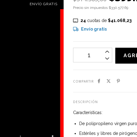
ENVÍO GRATIS
Precio sin impuestos
$330.577,69
24
cuotas de
$41.068,23
Envío gratis
COMPARTIR
DESCRIPCIÓN
Características:
De polipropileno virgen pur
Estériles y libres de piróge